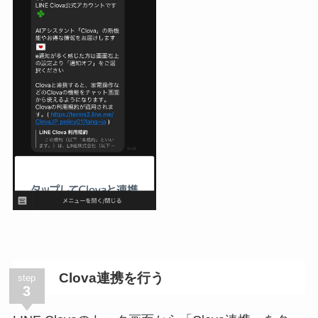
Clova連携を行う
step
3