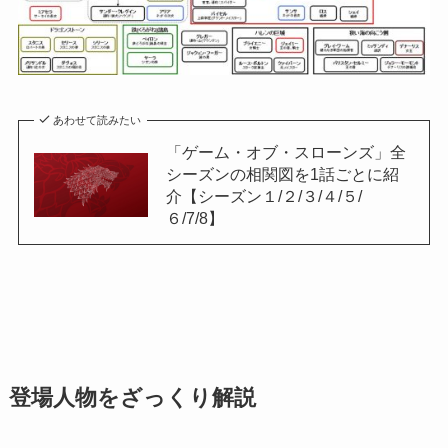
あわせて読みたい
「ゲーム・オブ・スローンズ」全
シーズンの相関図を1話ごとに紹
介【シーズン１/２/３/４/５/
６/7/8】
登場人物をざっくり解説